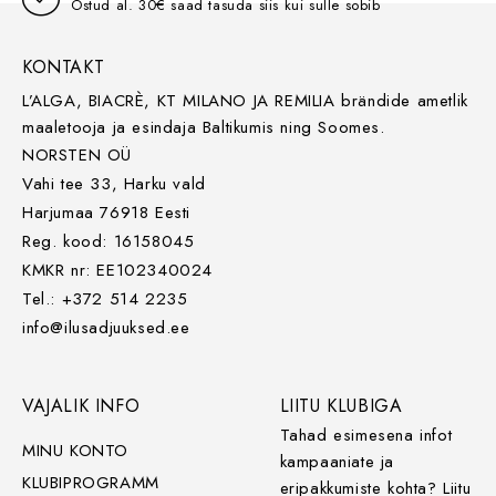
Ostud al. 30€ saad tasuda siis kui sulle sobib
KONTAKT
L’ALGA, BIACRÈ, KT MILANO JA REMILIA brändide ametlik
maaletooja ja esindaja Baltikumis ning Soomes.
NORSTEN OÜ
Vahi tee 33, Harku vald
Harjumaa 76918 Eesti
Reg. kood: 16158045
KMKR nr: EE102340024
Tel.: +372 514 2235
info@ilusadjuuksed.ee
VAJALIK INFO
LIITU KLUBIGA
Tahad esimesena infot
MINU KONTO
kampaaniate ja
KLUBIPROGRAMM
eripakkumiste kohta? Liitu