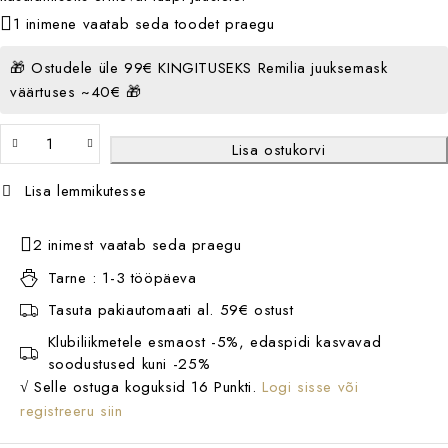
1 inimene vaatab seda toodet praegu
🎁 Ostudele üle 99€ KINGITUSEKS Remilia juuksemask
väärtuses ~40€ 🎁
Lisa ostukorvi
Lisa lemmikutesse
2 inimest vaatab seda praegu
Tarne :
1-3 tööpäeva
Tasuta pakiautomaati al.
59€ ostust
Klubiliikmetele
esmaost -5%, edaspidi kasvavad
soodustused kuni -25%
√ Selle ostuga koguksid 16 Punkti.
Logi sisse või
registreeru siin