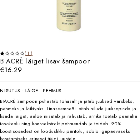
( 1 )
BIACRÈ läiget lisav šampoon
€
16.29
NIISUTUS • LÄIGE • PEHMUS
BIACRÈ šampoon puhastab tõhusalt ja jätab juuksed värskeks,
pehmeks ja läikivaks. Linaseemneõli aitab siluda juuksepinda ja
lisada läiget, aaloe niisutab ja rahustab, arnika toetab peanaha
tasakaalu ning kaeraekstrakt pehmendab ja toidab. 90%
koostisosadest on looduslikku päritolu, sobib igapäevaseks
kasutamiseks erinevat tüüpi juustele.