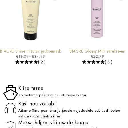
BIACRÈ Shine niisutav juuksemask
BIACRÈ Glossy Milk särakreem
€
18.39
–
€
34.99
€
22.79
( 2 )
( 3 )
Kiire tarne
Toimetame paki sinuni 1-3 tööpäevaga
Küsi nõu või abi
Aitame Sinu peanaha ja juuste vajadustele sobivad tooted
valida - küsi chati aknas
Maksa hiljem või osade kaupa