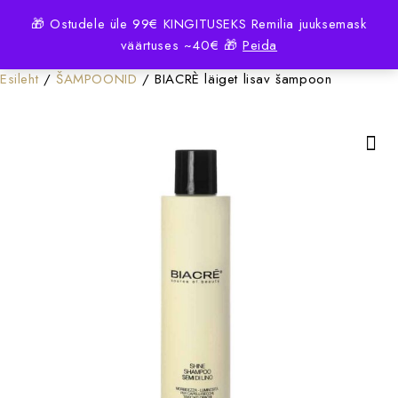
0
🎁 Ostudele üle 99€ KINGITUSEKS Remilia juuksemask
väärtuses ~40€ 🎁
Peida
Esileht
/
ŠAMPOONID
/ BIACRÈ läiget lisav šampoon