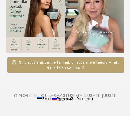
Sinu juuste järgmine lemmik on juba meie feedis – liitu
siit ja leia see üles 🫶
© NORSTEN OÜ. ARMASTUSEGA ILUSATE JUUSTE
Eesti
Русский
(
Russian
)
VASTU.