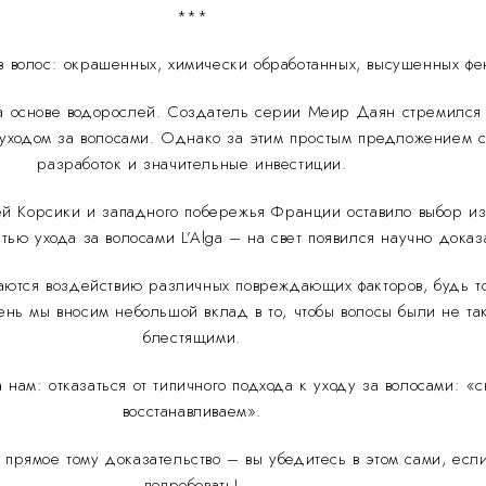
***
ов волос: окрашенных, химически обработанных, высушенных фе
 основе водорослей. Создатель серии Меир Даян стремился 
 уходом за волосами. Однако за этим простым предложением 
разработок и значительные инвестиции.
й Корсики и западного побережья Франции оставило выбор из
тью ухода за волосами L’Alga – на свет появился научно дока
аются воздействию различных повреждающих факторов, будь т
нь мы вносим небольшой вклад в то, чтобы волосы были не т
блестящими.
а нам: отказаться от типичного подхода к уходу за волосами: 
восстанавливаем».
 прямое тому доказательство – вы убедитесь в этом сами, есл
попробовать!