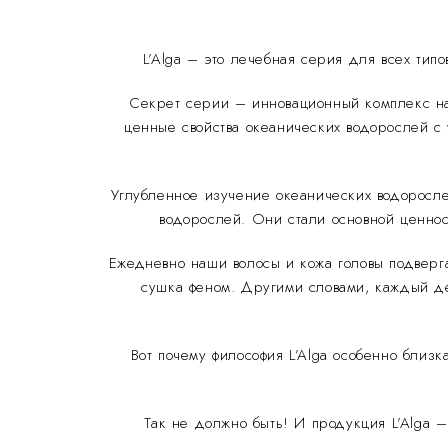
L’Alga – это лечебная серия для всех тип
Секрет серии – инновационный комплекс на
ценные свойства океанических водорослей с
Углубленное изучение океанических водоросле
водорослей. Они стали основной ценнос
Ежедневно наши волосы и кожа головы подверг
сушка феном. Другими словами, каждый де
Вот почему философия L’Alga особенно близк
Так не должно быть! И продукция L’Alga –