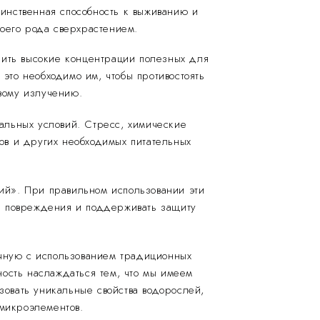
инственная способность к выживанию и
воего рода сверхрастением.
нить высокие концентрации полезных для
это необходимо им, чтобы противостоять
вому излучению.
альных условий. Стресс, химические
лов и других необходимых питательных
ий». При правильном использовании эти
ать повреждения и поддерживать защиту
учную с использованием традиционных
ность наслаждаться тем, что мы имеем
зовать уникальные свойства водорослей,
микроэлементов.