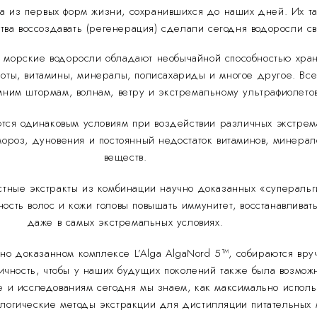
 из первых форм жизни, сохранившихся до наших дней. Их та
ства воссоздавать (регенерация) сделали сегодня водоросли с
х, морские водоросли обладают необычайной способностью хра
оты, витамины, минералы, полисахариды и многое другое. Все 
мним штормам, волнам, ветру и экстремальному ультрафиолето
тся одинаковым условиям при воздействии различных экстрем
мороз, дуновения и постоянный недостаток витаминов, минера
веществ.
стные экстракты из комбинации научно доказанных «суперальг
ность волос и кожи головы повышать иммунитет, восстанавлив
даже в самых экстремальных условиях.
но доказанном комплексе L’Alga AlgaNord 5™, собираются вр
гичность, чтобы у наших будущих поколений также была возмож
е и исследованиям сегодня мы знаем, как максимально исполь
ологические методы экстракции для дистилляции питательных 