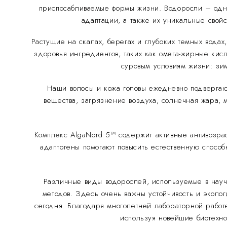
приспосабливаемые формы жизни. Водоросли – одна
адаптации, а также их уникальные свой
Растущие на скалах, берегах и глубоких темных вода
здоровья ингредиентов, таких как омега-жирные кисл
суровым условиям жизни: зи
Наши волосы и кожа головы ежедневно подвергаю
вещества, загрязнение воздуха, солнечная жара, 
Комплекс AlgaNord 5™ содержит активные антивозра
адаптогены помогают повысить естественную способ
Различные виды водорослей, используемые в науч
методов. Здесь очень важны устойчивость и эколо
сегодня. Благодаря многолетней лабораторной работ
используя новейшие биотехн