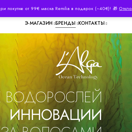
Бесплатная доставка от 59€
При покупке от 99€ маска Remilia в подарок (~40€)! 🎁
Откло
Э-МАГАЗИН
БРЕНДЫ
КОНТАКТЫ
Е ВОДОРОСЛЕЙ
ИННОВАЦИИ