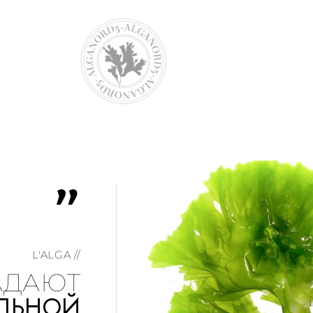
"
L'ALGA //
АДАЮТ
ЛЬНОЙ