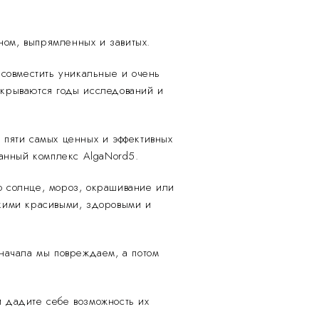
ном, выпрямленных и завитых.
совместить уникальные и очень
скрываются годы исследований и
 пяти самых ценных и эффективных
занный комплекс AlgaNord5.
о солнце, мороз, окрашивание или
акими красивыми, здоровыми и
«сначала мы повреждаем, а потом
и дадите себе возможность их